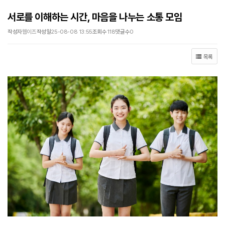
서로를 이해하는 시간, 마음을 나누는 소통 모임
작성자
웹이즈
작성일
25-08-08 13:55
조회수
118
댓글수
0
목록