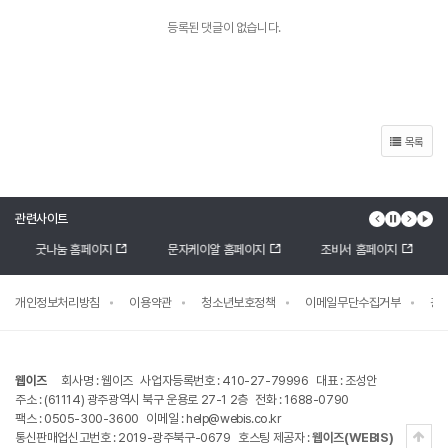
등록된 댓글이 없습니다.
목록
관련사이트
이전 배너
배너 정지
다음 배
배너
굿나눔 홈페이지
문자케이알 홈페이지
조비서 홈페이지
개인정보처리방침
이용약관
청소년보호정책
이메일무단수집거부
광
웹이즈
회사명 : 웹이즈
사업자등록번호 : 410-27-79996
대표 : 조성안
주소 : (61114) 광주광역시 북구 운용로 27-1 2층
전화 : 1688-0790
팩스 : 0505-300-3600
이메일 : help@webis.co.kr
상단
통신판매업신고번호 : 2019-광주북구-0679
호스팅 제공자 :
웹이즈(WEBIS)