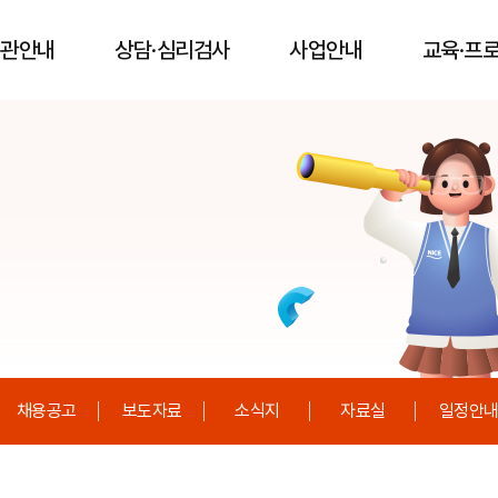
대관안내
상담·심리검사
사업안내
교육·프
채용공고
보도자료
소식지
자료실
일정안